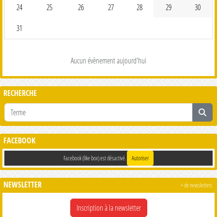
24
25
26
27
28
29
30
31
Aucun évènement aujourd'hui
RECHERCHE
FACEBOOK
Facebook (like box) est désactivé.
Autoriser
NEWSLETTER
+ de newsletters
Inscription à la newsletter