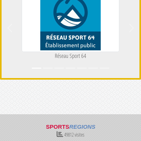
Précedent
Suiva
Réseau Sport 64
SPORTS
REGIONS
49812
visites