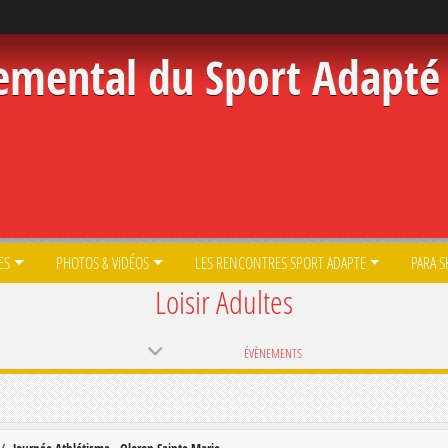
emental du Sport Adapté 
ES
PHOTOS & VIDÉOS
LES RENCONTRES SPORT ADAPTE
PARA S
Loisir Adultes
ÉVÈNEMENTS