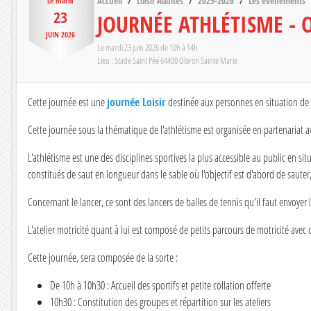
Accueil
Loisir Adultes
2025-2026
Les évènements
Le
mardi
23
JOURNÉE ATHLÉTISME - 
JUIN
2026
Le
mardi
23
juin
2026
de 10h à 14h
Lieu :
Stade Saint Pée
64400
Oloron Sainte Marie
Cette journée est une
journée Loisir
destinée aux personnes en situation de 
Cette journée sous la thématique de l'athlétisme est organisée en partenariat av
L'athlétisme est une des disciplines sportives la plus accessible au public en s
constitués de saut en longueur dans le sable où l'objectif est d'abord de sauter,
Concernant le lancer, ce sont des lancers de balles de tennis qu'il faut envoyer l
L'atelier motricité quant à lui est composé de petits parcours de motricité avec 
Cette journée, sera composée de la sorte :
De 10h à 10h30 : Accueil des sportifs et petite collation offerte
10h30 : Constitution des groupes et répartition sur les ateliers