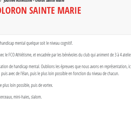
Journée Athlétisme - Oloron Sainte Marie
OLORON SAINTE MARIE
handicap mental quelque soit le niveau cognitif.
ec le FCO Athlétisme, et encadrée par les bénévoles du club qui animent de 3 à 4 atelie
ituation de handicap mental. Oublions les épreuves que nous avons en représentation, ici,
 puis avec de l'élan, puis le plus loin possible en fonction du niveau de chacun.
e plus loin possible, puis de vortex.
cerceaux, mini-haies, slalom.