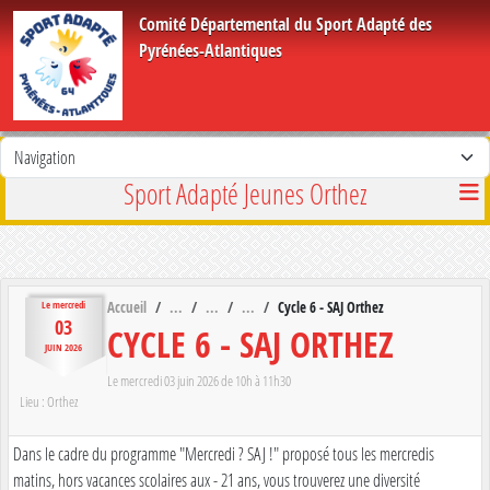
Panneau de gestion des cookies
Comité Départemental du Sport Adapté des
Pyrénées-Atlantiques
Sport Adapté Jeunes Orthez
Accueil
Cycle 6 - SAJ Orthez
Le
mercredi
03
CYCLE 6 - SAJ ORTHEZ
JUIN
2026
Le
mercredi
03
juin
2026
de 10h à 11h30
Lieu :
Orthez
Dans le cadre du programme "Mercredi ? SAJ !" proposé tous les mercredis
matins, hors vacances scolaires aux - 21 ans, vous trouverez une diversité