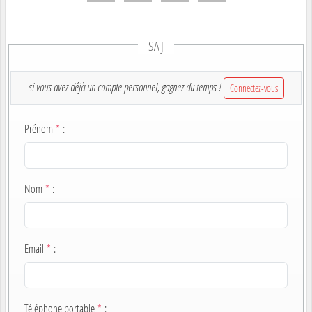
SAJ
si vous avez déjà un compte personnel, gagnez du temps !
Connectez-vous
Prénom
*
:
Nom
*
:
Email
*
:
Téléphone portable
*
: