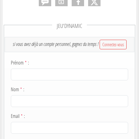
JEU'DYNAMIC
si vous avez déjà un compte personnel, gagnez du temps !
Connectez-vous
Prénom
*
:
Nom
*
:
Email
*
: