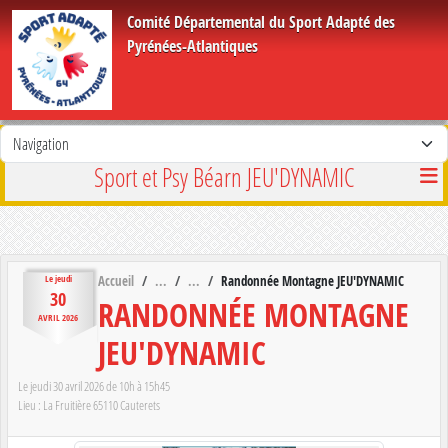
Panneau de gestion des cookies
Comité Départemental du Sport Adapté des
Pyrénées-Atlantiques
Sport et Psy Béarn JEU'DYNAMIC
Accueil
Randonnée Montagne JEU'DYNAMIC
Le
jeudi
30
RANDONNÉE MONTAGNE
AVRIL
2026
JEU'DYNAMIC
Le
jeudi
30
avril
2026
de 10h à 15h45
Lieu :
La Fruitière
65110
Cauterets