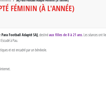
vènements
SAJ Para Football Adapté Féminin (à l'année)
PTÉ FÉMININ (À L'ANNÉE)
de
Para Football Adapté SAJ
, destiné
aux filles de 8 à 21 ans
. Les séances ont li
ul Escudé à Pau.
antiques et est encadré par un bénévole.
 internet.