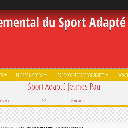
emental du Sport Adapté 
ES
PHOTOS & VIDÉOS
LES RENCONTRES SPORT ADAPTE
PARA S
Sport Adapté Jeunes Pau
NES PAU
ÉVÈNEMENTS