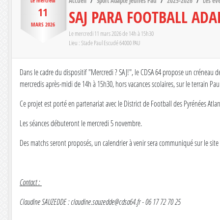
Accueil
Sport Adapté Jeunes Pau
2025-2026
Les é
Le
mercredi
11
SAJ PARA FOOTBALL ADA
MARS
2026
Le
mercredi
11
mars
2026
de 14h à 15h30
Lieu :
Stade Paul Escudé
64000
PAU
Dans le cadre du dispositif "Mercredi ? SAJ!", le CDSA 64 propose un créneau 
mercredis après-midi de 14h à 15h30, hors vacances scolaires, sur le terrain Pa
Ce projet est porté en partenariat avec le District de Football des Pyrénées Atl
Les séances débuteront le mercredi 5 novembre.
Des matchs seront proposés, un calendrier à venir sera communiqué sur le site
Contact :
Claudine SAUZEDDE : claudine.sauzedde@cdsa64.fr - 06 17 72 70 25