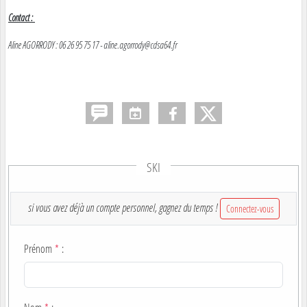
Contact :
Aline AGORRODY : 06 26 95 75 17 - aline.agorrody@cdsa64.fr
SKI
si vous avez déjà un compte personnel, gagnez du temps !
Connectez-vous
Prénom
*
: