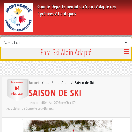
Panneau de gestion des cookies
Comité Départemental du Sport Adapté des
Pyrénées-Atlantiques
Para Ski Alpin Adapté
Accueil
Saison de Ski
Le
mercredi
04
SAISON DE SKI
FÉVR.
2026
Le
mercredi
04
févr.
2026
de 09h à 17h
Lieu :
Station de Gourette
Eaux-Bonnes