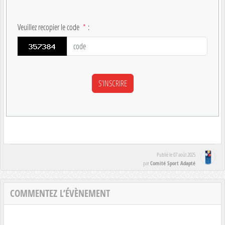
Veuillez recopier le code
*
:
Publié le
07 août 2025
Comité Sport Adapté
par
COMMENTEZ L’ÉVÈNEMENT