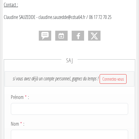
Contact :
Claudine SAUZEDDE - claudine.sauzedde@cdsa64.fr / 06 17 72 70 25
SAJ
si vous avez déjà un compte personnel, gagnez du temps !
Connectez-vous
Prénom
*
:
Nom
*
: