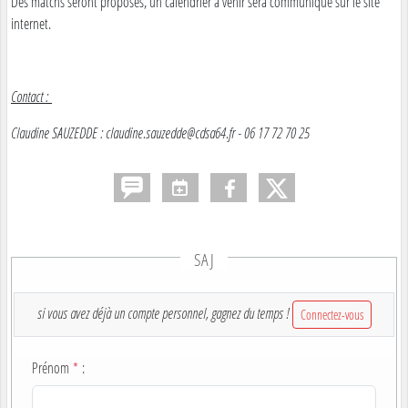
Des matchs seront proposés, un calendrier à venir sera communiqué sur le site
internet.
Contact :
Claudine SAUZEDDE : claudine.sauzedde@cdsa64.fr - 06 17 72 70 25
SAJ
si vous avez déjà un compte personnel, gagnez du temps !
Connectez-vous
Prénom
*
: