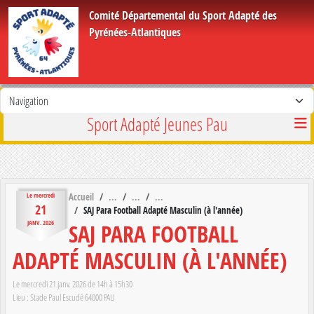
Panneau de gestion des cookies
Comité Départemental du Sport Adapté des
Pyrénées-Atlantiques
Sport Adapté Jeunes Pau
Accueil
Le
mercredi
21
SAJ Para Football Adapté Masculin (à l'année)
SAJ PARA FOOTBALL
JANV.
2026
ADAPTÉ MASCULIN (À L'ANNÉE)
Le
mercredi
21
janv.
2026
de 14h à 15h30
Lieu :
Stade Paul Escudé
64000
PAU