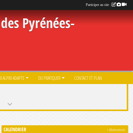
Participer au site :
des Pyrénées-
KI ALPIN ADAPTE
OU PRATIQUER
CONTACT ET PLAN
CALENDRIER
+ d'évènements