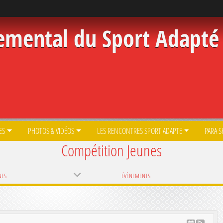
emental du Sport Adapté 
ES
PHOTOS & VIDÉOS
LES RENCONTRES SPORT ADAPTE
PARA S
Compétition Jeunes
NES
ÉVÈNEMENTS