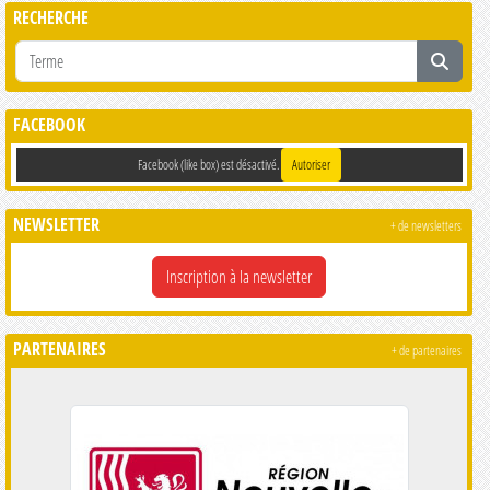
RECHERCHE
FACEBOOK
Facebook (like box) est désactivé.
Autoriser
NEWSLETTER
+ de newsletters
Inscription à la newsletter
PARTENAIRES
+ de partenaires