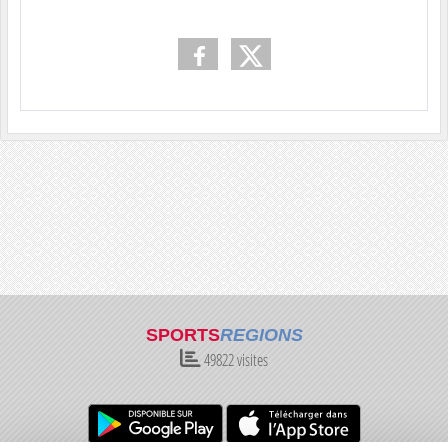
SPORTS
REGIONS
49822
visites