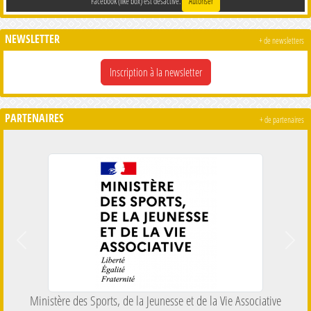
Facebook (like box) est désactivé.
Autoriser
NEWSLETTER
+ de newsletters
Inscription à la newsletter
PARTENAIRES
+ de partenaires
Précedent
Suiva
 des Sports, de la Jeunesse et de la Vie Associative
Comité Départeme