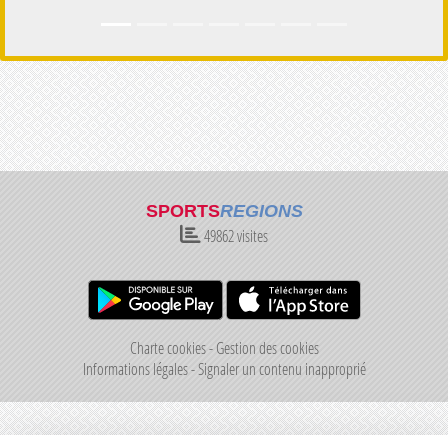
SPORTS
REGIONS
49862
visites
Charte cookies
Gestion des cookies
Informations légales
Signaler un contenu inapproprié